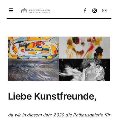
Zum
Inhalt
Toggle
springen
Navigation
HOME
AUSSTELLUNG
PAVILLON
ENTWICKLUNG
Liebe Kunstfreunde,
KONTAKT
da wir in diesem Jahr 2020 die Rathausgalerie für