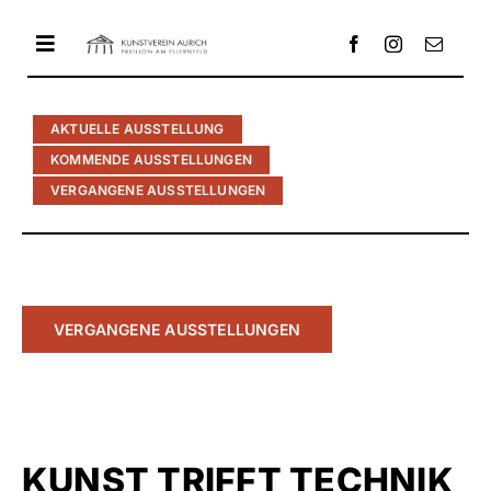
Zum
Inhalt
Toggle
springen
Navigation
AKTUELLE AUSSTELLUNG
HOME
KOMMENDE AUSSTELLUNGEN
VERGANGENE AUSSTELLUNGEN
AUSSTELLUNG
PAVILLON
VERGANGENE AUSSTELLUNGEN
ENTWICKLUNG
KONTAKT
KUNST TRIFFT TECHNIK