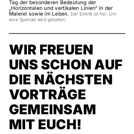
Tag der besonderen Bedeutung der
„Horizontalen und vertikalen Linien“
in der
Malerei sowie im Leben.
Der Eintritt ist frei.
Um
eine Spende wird gebeten.
WIR FREUEN
UNS SCHON AUF
DIE NÄCHSTEN
VORTRÄGE
GEMEINSAM
MIT EUCH!