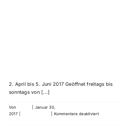
Friederich
Werthmann –
Zum 90.
Geburtstag
2. April bis 5. Juni 2017 Geöffnet freitags bis
sonntags von [...]
Von
bebold
|
Januar 30,
für
2017
|
Uncategorized
|
Kommentare deaktiviert
Friederich
Weiterlesen
Werthmann