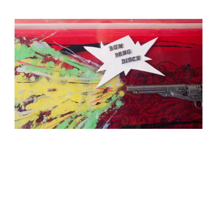
–
Zum
90.
Geburtstag
ich hab übrigens
nichts geraucht –
Ulrik Happy