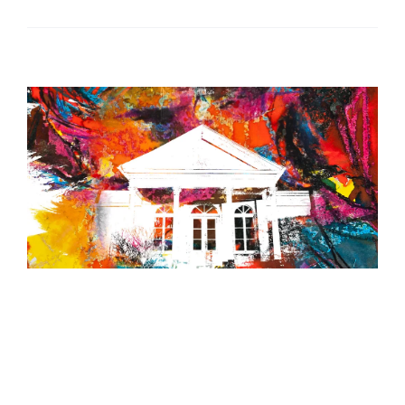
VEIT-
Weiterlesen
JOHANNES
STRATMANN
MITGLIEDERAUSS
2017