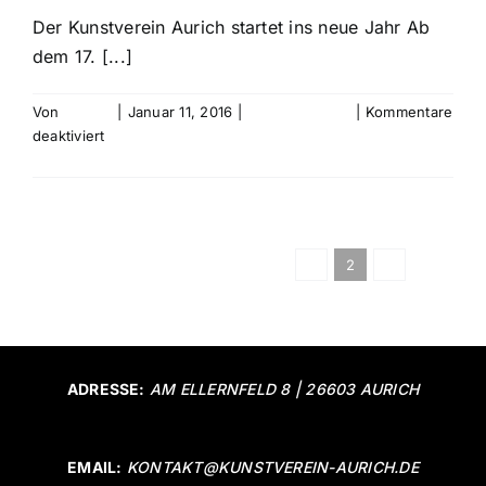
Der Kunstverein Aurich startet ins neue Jahr Ab
dem 17. [...]
Von
bebold
|
Januar 11, 2016
|
Uncategorized
|
Kommentare
für
deaktiviert
Mitgliederausstellung
Weiterlesen
Zurück
1
2
3
Vor
ADRESSE:
AM ELLERNFELD 8 | 26603 AURICH
EMAIL:
KONTAKT@KUNSTVEREIN-AURICH.DE