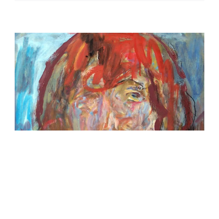
–
Jáchym
Fleig
Nähe und Ferne.
Bilder. – Jürgen
Schnelle