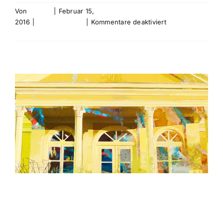
Von
bebold
|
Februar 15,
für
2016
|
Uncategorized
|
Kommentare deaktiviert
Welt
Weiterlesen
in
uns
–
Gennady
Karabinsky
Mitgliederausstel