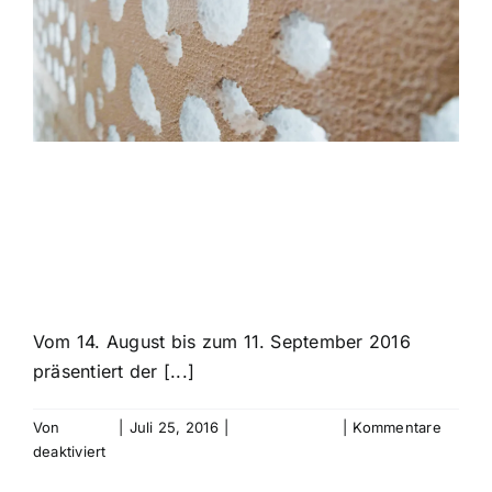
SHIFT – Jáchym
Fleig
Vom 14. August bis zum 11. September 2016
präsentiert der [...]
Von
bebold
|
Juli 25, 2016
|
Uncategorized
|
Kommentare
für
deaktiviert
SHIFT
Weiterlesen