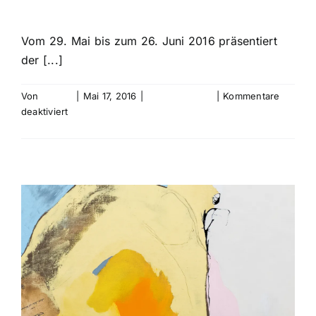
Vom 29. Mai bis zum 26. Juni 2016 präsentiert
der [...]
Von
bebold
|
Mai 17, 2016
|
Uncategorized
|
Kommentare
für
deaktiviert
Nähe
Weiterlesen
und
Ferne.
Bilder.
–
Jürgen
Schnelle