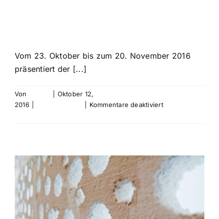
Dannenberg
Vom 23. Oktober bis zum 20. November 2016
präsentiert der [...]
Von
bebold
|
Oktober 12,
für
2016
|
Uncategorized
|
Kommentare deaktiviert
ich
Weiterlesen
hab
übrigens
nichts
geraucht
–
Ulrik
Happy
Dannenberg