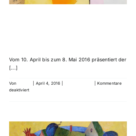
Souvenirs –
Refika Düx
Vom 10. April bis zum 8. Mai 2016 präsentiert der
[...]
Von
bebold
|
April 4, 2016
|
Uncategorized
|
Kommentare
für
deaktiviert
Souvenirs
Weiterlesen
–
Refika
Düx