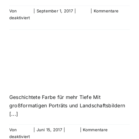
Von
bebold
|
September 1, 2017
|
archiv
|
Kommentare
für
deaktiviert
Japanische
Weiterlesen
Kimono
„Macht
und
Pracht“
VEIT-JOHANNES
10.
September
STRATMANN
2017
Geschichtete Farbe für mehr Tiefe Mit
großformatigen Porträts und Landschaftsbildern
[...]
Von
bebold
|
Juni 15, 2017
|
archiv
|
Kommentare
für
deaktiviert