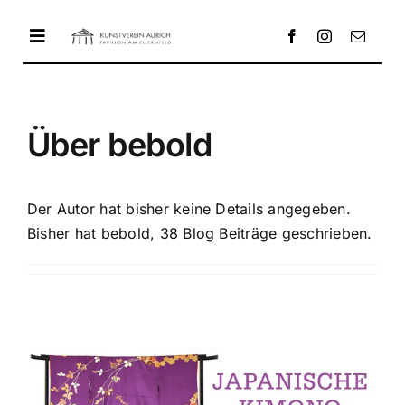
Zum
Inhalt
Toggle
springen
Navigation
HOME
Über
bebold
AUSSTELLUNG
Der Autor hat bisher keine Details angegeben.
Bisher hat bebold, 38 Blog Beiträge geschrieben.
PAVILLON
ENTWICKLUNG
KONTAKT