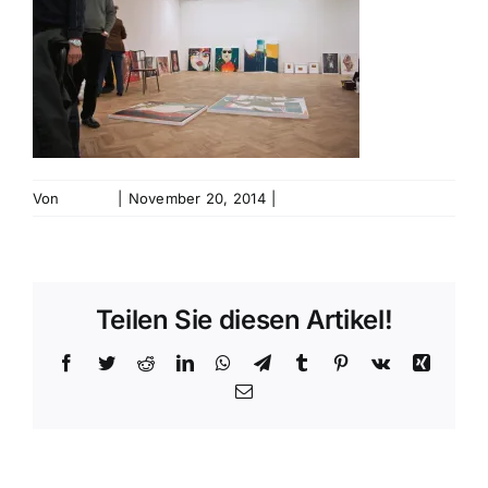
Von
bebold
|
November 20, 2014
|
0 Kommentare
Teilen Sie diesen Artikel!
Facebook
Twitter
Reddit
LinkedIn
WhatsApp
Telegram
Tumblr
Pinterest
Vk
Xing
E-
Mail