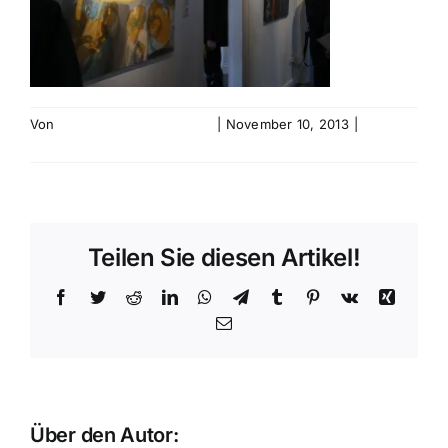
Von
Kunstverein Aurich e.V.
|
November 10, 2013
|
0
Kommentare
Teilen Sie diesen Artikel!
Facebook
Twitter
Reddit
LinkedIn
WhatsApp
Telegram
Tumblr
Pinterest
Vk
Xing
E-
Mail
Über den Autor:
Kunstverein Aurich e.V.