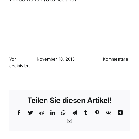
Von
bebold
|
November 10, 2013
|
Allgemein
|
Kommentare
für
deaktiviert
Kunstverein
Duisburg
Teilen Sie diesen Artikel!
Facebook
Twitter
Reddit
LinkedIn
WhatsApp
Telegram
Tumblr
Pinterest
Vk
Xing
E-
Mail