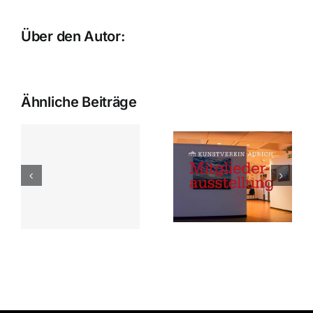
Über den Autor:
bebold
Ähnliche Beiträge
Mitglieder-
27.06. –
ausstellung
23.08.2019
keiten
2020