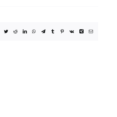
Facebook
Twitter
Reddit
LinkedIn
WhatsApp
Telegram
Tumblr
Pinterest
Vk
Xing
E-
Mail