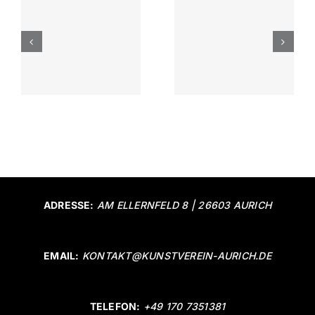
Keiko
Mitgliedera
Sadakane
n
2019
&
Rahmenprogramm
ADRESSE:
AM ELLERNFELD 8 | 26603 AURICH
EMAIL:
KONTAKT@KUNSTVEREIN-AURICH.DE
TELEFON:
+49 170 7351381