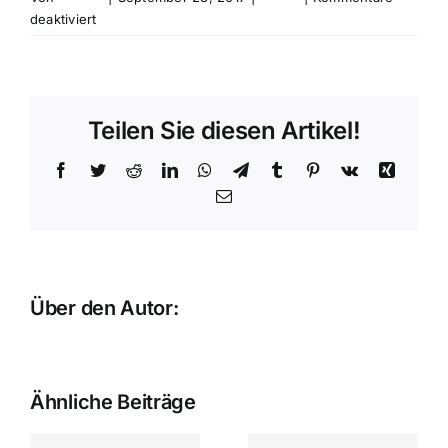
für
deaktiviert
Günter
Dohr
–
Licht
Teilen Sie diesen Artikel!
und
Schicht
Facebook
Twitter
Reddit
LinkedIn
WhatsApp
Telegram
Tumblr
Pinterest
Vk
Xing
E-
Mail
Über den Autor:
bebold
Ähnliche Beiträge